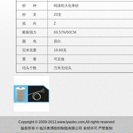
纱 种
纯涤纶大化单纱
纱 支
20支
捻 向
Z
断裂强力
69.57N/50CM
颜 色
原白
百米克重
19.68克
重 量
可定做
结头个数
万米无结头
Copyright © 2009-2012,www.lyaobo.com,All rights reserved
版权所有 © 临沂奥博纺织制线有限公司 未经许可 严禁复制