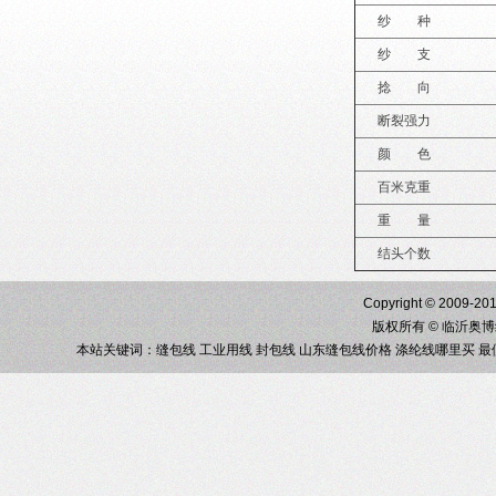
纱 种
纱 支
捻 向
断裂强力
颜 色
百米克重
重 量
结头个数
Copyright © 2009-201
版权所有 © 临沂奥
本站关键词：
缝包线
工业用线
封包线
山东缝包线价格
涤纶线哪里买
最