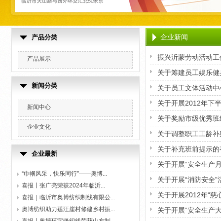
企业新闻
产品分类
振兴沂蒙劳动活动工
产品展示
关于筹建员工娱乐健
新闻分类
关于员工文体活动中
关于开展2012年下
新闻中心
关于奖励市级优秀班
企业文化
关于调整职工工龄补
关于补充班前提示的
企业最新
关于开展“安全生产
“巾帼风采，快乐同行”——奥博...
关于开展“消防安全”
喜报丨张广亮荣获2024年临沂...
关于开展2012年“
喜报｜临沂市奥博纺织制线有限公...
奥博纺织助力莲汪崖村修建乡村振...
关于开展“安全生产